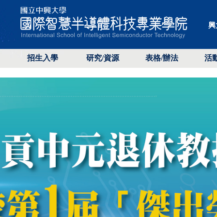
興
招生入學
研究/資源
表格/辦法
活