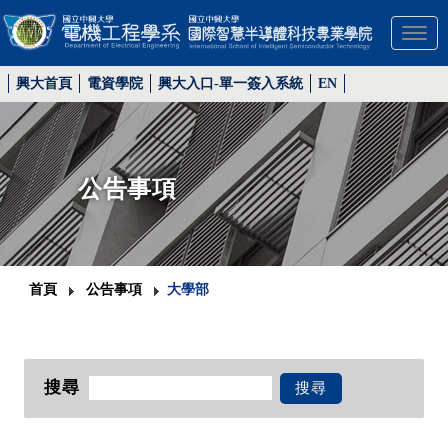
Toggl
興大首頁
電資學院
興大入口-單一簽入系統
EN
公告事項