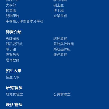
大學部
碩士生
碩專班
博士班
雙聯學制
企業學程
半導體元件整合學分學程
師資介紹
教師總表
講座教授
通訊資訊組
系統與控制組
電子組
系統晶片組
專案教授
兼任教授
退休教師
招生入學
招生入學
研究/資源
研究實驗室
公共實驗室
表格/辦法