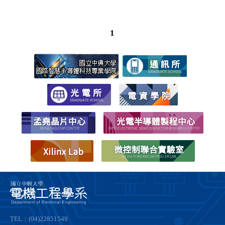
TEL：(04)22851549