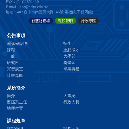
FAX：(04)22851410
E-mail：eee@nchu.edu.tw
地址：402 台中市南區興大路145號 電機館(工程四館)
智慧財產權
隱私聲明
行政專區
公告事項
演講/研討會
招生
課程
重點徵才
一般
大學部
研究所
獎學金
實習廣宣
畢業典禮
計畫專區
系所簡介
簡介
大事紀
歷屆系主任
行政人員
地理位置
課程規章
課程介紹
課程地圖