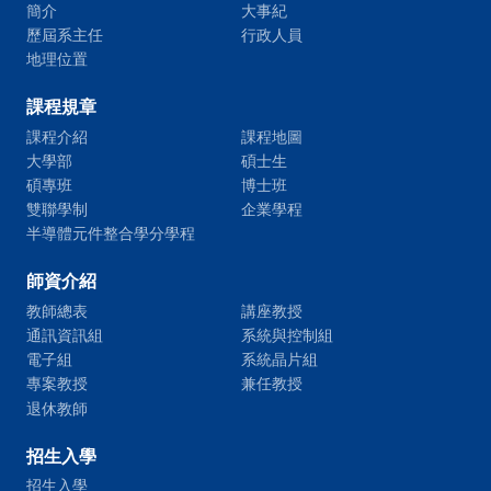
簡介
大事紀
歷屆系主任
行政人員
地理位置
課程規章
課程介紹
課程地圖
大學部
碩士生
碩專班
博士班
雙聯學制
企業學程
半導體元件整合學分學程
師資介紹
教師總表
講座教授
通訊資訊組
系統與控制組
電子組
系統晶片組
專案教授
兼任教授
退休教師
招生入學
招生入學