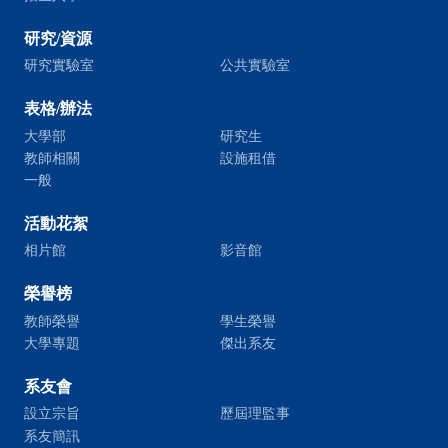
研究/資源
研究實驗室
公共實驗室
表格/辦法
大學部
研究生
教師相關
設施租借
一般
活動花絮
相片館
影音館
榮譽榜
教師榮譽
學生榮譽
大學專題
傑出系友
系友會
設立宗旨
歷屆理監事
系友簡訊