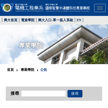
Toggl
興大首頁
電資學院
興大入口-單一簽入系統
EN
專業學院