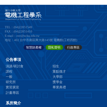
TEL：(04)22851549
FAX：(04)22851410
E-mail：eee@nchu.edu.tw
地址：402 台中市南區興大路145號 電機館(工程四館)
智慧財產權
隱私聲明
行政專區
公告事項
演講/研討會
招生
課程
重點徵才
一般
大學部
研究所
獎學金
實習廣宣
畢業典禮
計畫專區
系所簡介