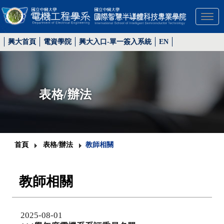
Toggl
興大首頁
電資學院
興大入口-單一簽入系統
EN
表格/辦法