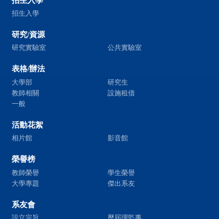
招生入學
招生入學
研究/資源
研究實驗室
公共實驗室
表格/辦法
大學部
研究生
教師相關
設施租借
一般
活動花絮
相片館
影音館
榮譽榜
教師榮譽
學生榮譽
大學專題
傑出系友
系友會
設立宗旨
歷屆理監事