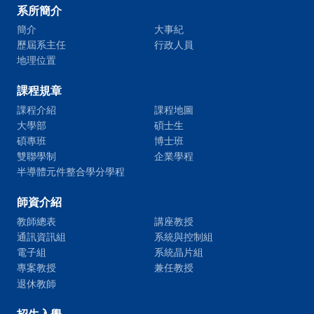
系所簡介
簡介
大事紀
歷屆系主任
行政人員
地理位置
課程規章
課程介紹
課程地圖
大學部
碩士生
碩專班
博士班
雙聯學制
企業學程
半導體元件整合學分學程
師資介紹
教師總表
講座教授
通訊資訊組
系統與控制組
電子組
系統晶片組
專案教授
兼任教授
退休教師