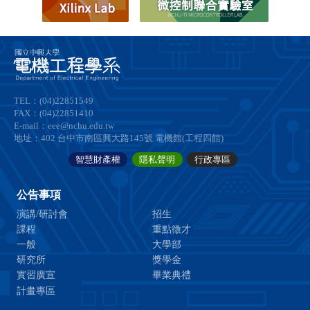
TEL：(04)22851549
FAX：(04)22851410
E-mail：eee@nchu.edu.tw
地址：402 台中市南區興大路145號 電機館(工程四館)
智慧財產權
隱私聲明
行政專區
公告事項
演講/研討會
招生
課程
重點徵才
一般
大學部
研究所
獎學金
實習廣宣
畢業典禮
計畫專區