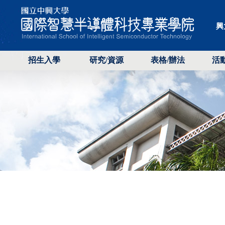
興
招生入學
研究/資源
表格/辦法
活