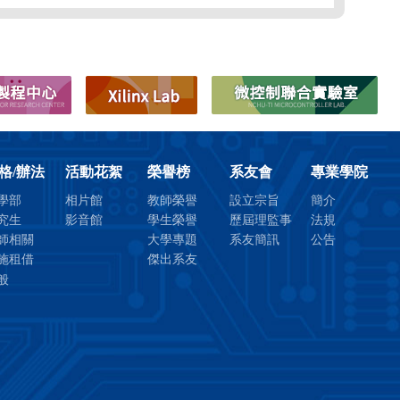
格/辦法
活動花絮
榮譽榜
系友會
專業學院
學部
相片館
教師榮譽
設立宗旨
簡介
究生
影音館
學生榮譽
歷屆理監事
法規
師相關
大學專題
系友簡訊
公告
施租借
傑出系友
般