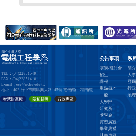
公告事項
系
演講/研討會
簡介
TEL：(04)22851549
招生
大事
FAX：(04)22851410
課程
歷屆
E-mail：eee@nchu.edu.tw
重點徵才
行政
地址：402 台中市南區興大路145號 電機館(工程四館)
一般
地理
智慧財產權
隱私聲明
行政專區
大學部
研究所
獎學金
實習廣宣
畢業典禮
計畫專區