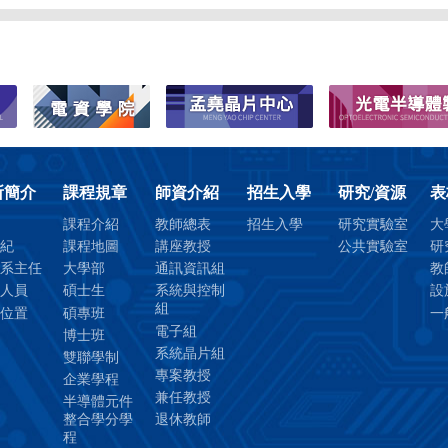
所簡介
課程規章
師資介紹
招生入學
研究/資源
表
課程介紹
教師總表
招生入學
研究實驗室
大
紀
課程地圖
講座教授
公共實驗室
研
系主任
大學部
通訊資訊組
教
人員
碩士生
系統與控制
設
組
位置
碩專班
一
電子組
博士班
系統晶片組
雙聯學制
專案教授
企業學程
兼任教授
半導體元件
整合學分學
退休教師
程