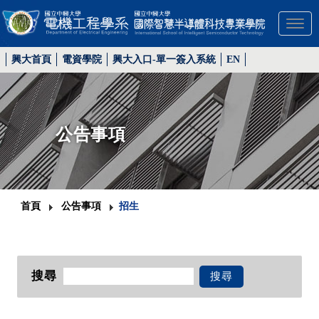
Toggl
興大首頁
電資學院
興大入口-單一簽入系統
EN
公告事項