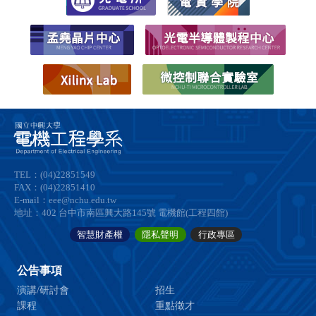
TEL：(04)22851549
FAX：(04)22851410
E-mail：eee@nchu.edu.tw
地址：402 台中市南區興大路145號 電機館(工程四館)
智慧財產權
隱私聲明
行政專區
公告事項
演講/研討會
招生
課程
重點徵才