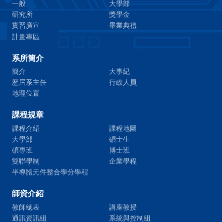
一般
大學部
研究所
獎學金
實習廣宣
畢業典禮
計畫專區
系所簡介
簡介
大事紀
歷屆系主任
行政人員
地理位置
課程規章
課程介紹
課程地圖
大學部
碩士生
碩專班
博士班
雙聯學制
企業學程
半導體元件整合學分學程
師資介紹
教師總表
講座教授
通訊資訊組
系統與控制組