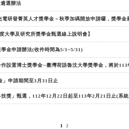
體獎遴選辦法
創光電研發菁英人才獎學金－秋季加碼開放申請囉，獎學金最
年度大學及研究所獎學金甄選線上說明會】
金申請辦法(收件時間為5/1~5/31)
作設置博士獎學金─臺灣荷語魯汶大學獎學金，將於113年3
金」申請期間至3月31日止
獎」甄選，112年12月22日起至113年2月21日止(系
1
2