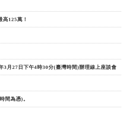
高125萬！
月27日下午4時30分(臺灣時間)辦理線上座談會
統時間為憑)。