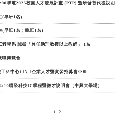
10-13:00聯電2025校園人才發展計畫 (PTP) 暨研發替代役說
(早班1名)
(早班1名；晚班1名)
工程學系 誠徵「兼任助理教授以上教師」 1名
上就職博覽會
工科中心113-1企業人才暨實習招募會※※
三)12:10聯發科技IC學程暨徵才說明會（中興大學場）
1
2