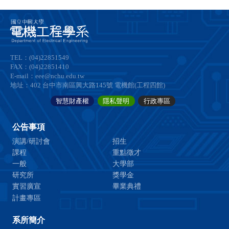
TEL：(04)22851549
FAX：(04)22851410
E-mail：eee@nchu.edu.tw
地址：402 台中市南區興大路145號 電機館(工程四館)
智慧財產權
隱私聲明
行政專區
公告事項
演講/研討會
招生
課程
重點徵才
一般
大學部
研究所
獎學金
實習廣宣
畢業典禮
計畫專區
系所簡介