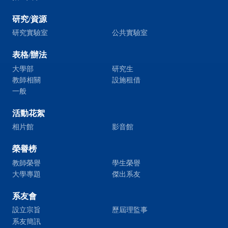
研究/資源
研究實驗室
公共實驗室
表格/辦法
大學部
研究生
教師相關
設施租借
一般
活動花絮
相片館
影音館
榮譽榜
教師榮譽
學生榮譽
大學專題
傑出系友
系友會
設立宗旨
歷屆理監事
系友簡訊