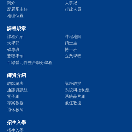
簡介
大事紀
歷屆系主任
行政人員
地理位置
課程規章
課程介紹
課程地圖
大學部
碩士生
碩專班
博士班
雙聯學制
企業學程
半導體元件整合學分學程
師資介紹
教師總表
講座教授
通訊資訊組
系統與控制組
電子組
系統晶片組
專案教授
兼任教授
退休教師
招生入學
招生入學