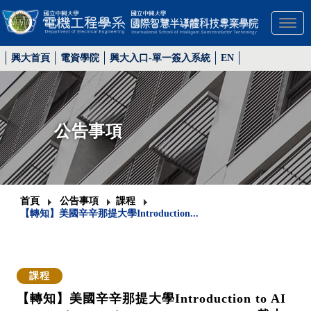
Toggl
興大首頁
電資學院
興大入口-單一簽入系統
EN
公告事項