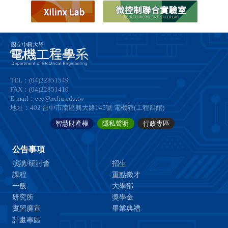
TEL：(04)22851549
FAX：(04)22851410
E-mail：eee@nchu.edu.tw
地址：402 台中市南區興大路145號 電機館(工程四館)
智慧財產權
隱私聲明
行政專區
公告事項
演講/研討會
招生
課程
重點徵才
一般
大學部
研究所
獎學金
實習廣宣
畢業典禮
計畫專區