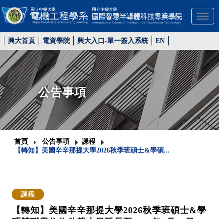
Toggl
興大首頁
電資學院
興大入口-單一簽入系統
EN
公告事項