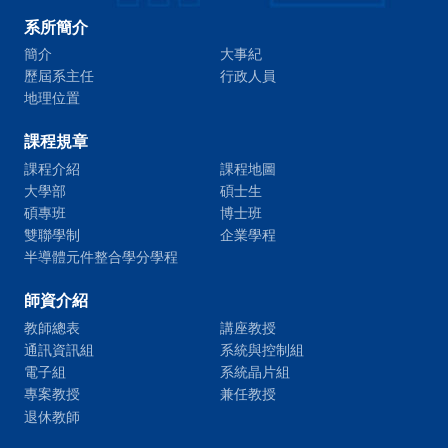
系所簡介
簡介
大事紀
歷屆系主任
行政人員
地理位置
課程規章
課程介紹
課程地圖
大學部
碩士生
碩專班
博士班
雙聯學制
企業學程
半導體元件整合學分學程
師資介紹
教師總表
講座教授
通訊資訊組
系統與控制組
電子組
系統晶片組
專案教授
兼任教授
退休教師