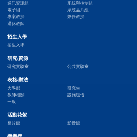
通訊資訊組
系統與控制組
電子組
系統晶片組
專案教授
兼任教授
退休教師
招生入學
招生入學
研究/資源
研究實驗室
公共實驗室
表格/辦法
大學部
研究生
教師相關
設施租借
一般
活動花絮
相片館
影音館
榮譽榜