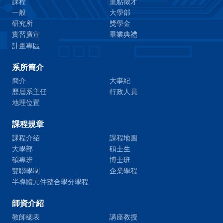
課程
重點徵才
一般
大學部
研究所
獎學金
實習廣宣
畢業典禮
計畫專區
系所簡介
簡介
大事紀
歷屆系主任
行政人員
地理位置
課程規章
課程介紹
課程地圖
大學部
碩士生
碩專班
博士班
雙聯學制
企業學程
半導體元件整合學分學程
師資介紹
教師總表
講座教授