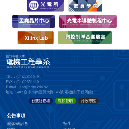
TEL：(04)22851549
FAX：(04)22851410
E-mail：eee@nchu.edu.tw
地址：402 台中市南區興大路145號 電機館(工程四館)
智慧財產權
隱私聲明
行政專區
公告事項
演講/研討會
招生