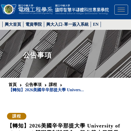
Toggl
興大首頁
電資學院
興大入口-單一簽入系統
EN
公告事項