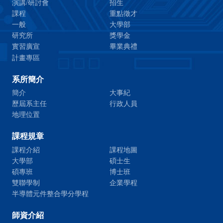
演講/研討會
招生
課程
重點徵才
一般
大學部
研究所
獎學金
實習廣宣
畢業典禮
計畫專區
系所簡介
簡介
大事紀
歷屆系主任
行政人員
地理位置
課程規章
課程介紹
課程地圖
大學部
碩士生
碩專班
博士班
雙聯學制
企業學程
半導體元件整合學分學程
師資介紹