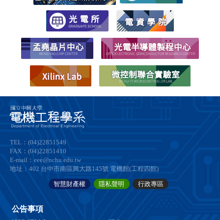
TEL：(04)22851549
FAX：(04)22851410
E-mail：eee@nchu.edu.tw
地址：402 台中市南區興大路145號 電機館(工程四館)
智慧財產權
隱私聲明
行政專區
公告事項