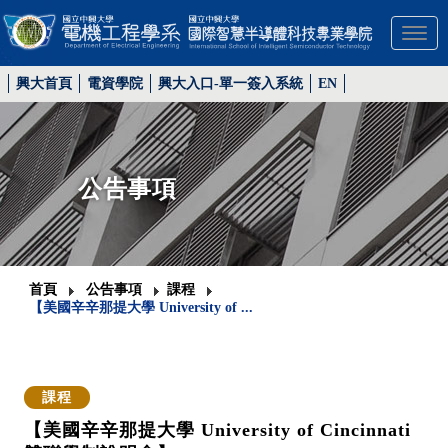
Toggl
興大首頁
電資學院
興大入口-單一簽入系統
EN
公告事項