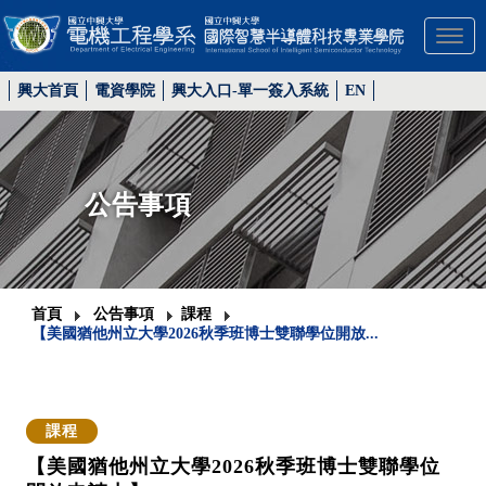
Toggl
興大首頁
電資學院
興大入口-單一簽入系統
EN
公告事項