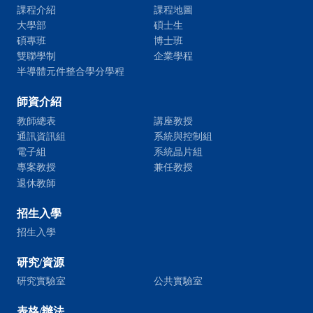
課程介紹
課程地圖
大學部
碩士生
碩專班
博士班
雙聯學制
企業學程
半導體元件整合學分學程
師資介紹
教師總表
講座教授
通訊資訊組
系統與控制組
電子組
系統晶片組
專案教授
兼任教授
退休教師
招生入學
招生入學
研究/資源
研究實驗室
公共實驗室
表格/辦法