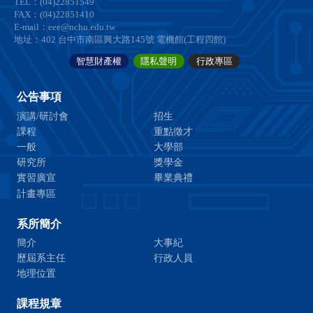
TEL：(04)22851549
FAX：(04)22851410
E-mail：eee@nchu.edu.tw
地址：402 台中市南區興大路145號 電機館(工程四館)
智慧財產權
隱私聲明
行政專區
公告事項
演講/研討會
招生
課程
重點徵才
一般
大學部
研究所
獎學金
實習廣宣
畢業典禮
計畫專區
系所簡介
簡介
大事紀
歷屆系主任
行政人員
地理位置
課程規章