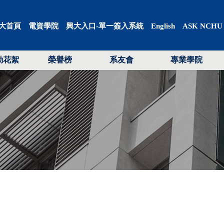
大首頁
電資學院
興大入口-單一簽入系統
English
ASK NCHU
動花絮
榮譽榜
系友會
專業學院