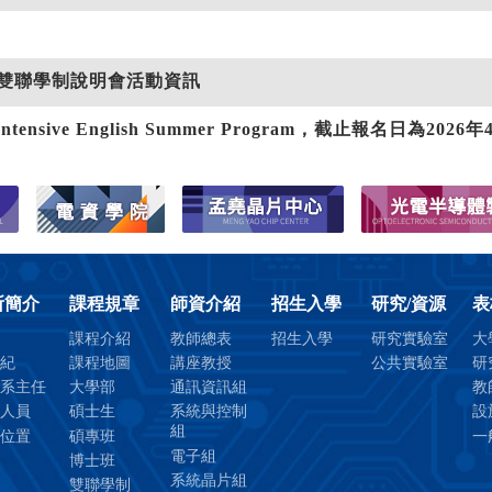
所簡介
課程規章
師資介紹
招生入學
研究/資源
表
課程介紹
教師總表
招生入學
研究實驗室
大
紀
課程地圖
講座教授
公共實驗室
研
系主任
大學部
通訊資訊組
教
人員
碩士生
系統與控制
設
組
位置
碩專班
一
電子組
博士班
系統晶片組
雙聯學制