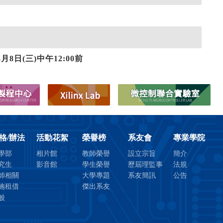
格/辦法
活動花絮
榮譽榜
系友會
專業學院
學部
相片館
教師榮譽
設立宗旨
簡介
究生
影音館
學生榮譽
歷屆理監事
法規
師相關
大學專題
系友簡訊
公告
施租借
傑出系友
般