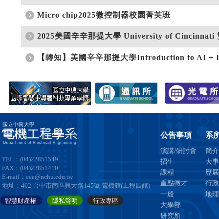
公告事項
系
演講/研討會
簡介
TEL：(04)22851549
招生
大事
FAX：(04)22851410
課程
歷屆
E-mail：eee@nchu.edu.tw
重點徵才
行政
地址：402 台中市南區興大路145號 電機館(工程四館)
一般
地理
智慧財產權
隱私聲明
行政專區
大學部
研究所